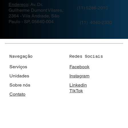
Endereço
: Av. Dr.
(11) 5286-2010
Guilherme Dumont Vilares,
2364 - Vila Andrade, São
Paulo - SP, 05640-004
(11)
4040-2330
Redes Sociais
Navegação
Facebook
Serviços
Instagram
Unidades
Linkedin
Sobre nós
TikTok
Contato